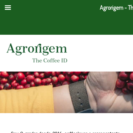
Ir
Agrorigem - Th
para
o
conteúdo