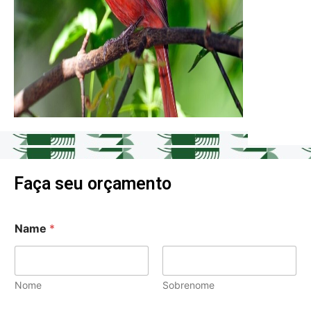
Faça seu orçamento
*
Name
*
*
T
e
l
e
Nome
Sobrenome
f
o