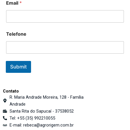
Email
*
n
e
Telefone
Submit
Contato
R. Maria Andrade Moreira, 128 - Família
Andrade
Santa Rita do Sapucaí - 37538052
Tel: +55 (35) 992210055
E-mail: rebeca@agrorigem.com.br